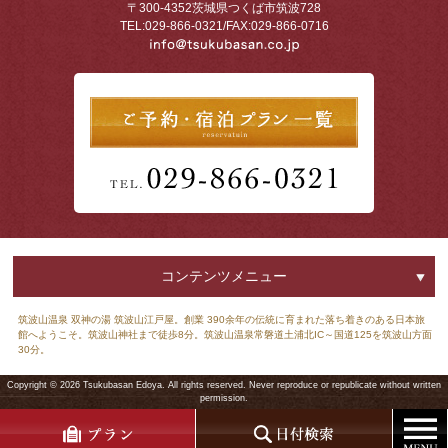
〒300-4352
茨城県つくば市筑波728
TEL:029-866-0321
/
FAX:029-866-0716
コンテンツメニュー
筑波山温泉 双神の湯 筑波山江戸屋。創業 390余年の伝統に育まれた落ち着きのある日本旅
館へようこそ。筑波山神社まで徒歩8分。筑波山温泉常磐道土浦北IC～国道125を筑波山方面
30分。
Copyright ©
2026 Tsukubasan Edoya. All rights reserved. Never reproduce or republicate without written
permission.