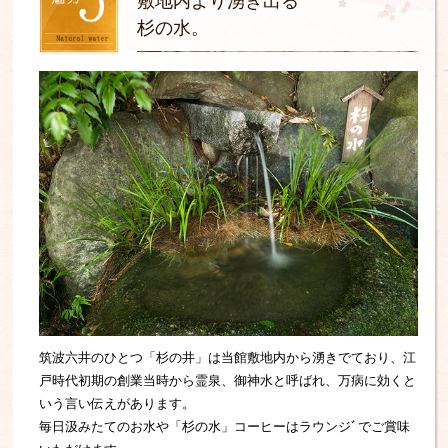
敷地内より湧き出る
杉の水。
筑波六井のひとつ「杉の井」は当館敷地内から湧きでており、江
戸時代初期の創業当時から霊泉、御神水と呼ばれ、万病に効くと
いう言い伝えがあります。
毎日汲みたてのお水や「杉の水」コーヒーはラウンジﾞでご賞味