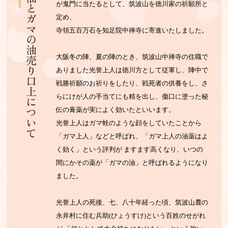
が鬼門に当たるとして、筑波山を徳川家の祈願所と
定め、
寺領五百万石を知足院中禅寺に寄進いたしました。
大阪冬の陣、夏の陣のとき、筑波山中禅寺の住職で
ありました光誉上人は徳川方として従軍し、陣中で
戦勝祈願のお祈りをしたり、戦死者の供養をし、さ
らにけが人の手当てにも精を出し、傷口に塗った秘
伝の膏薬が実によく効いたといいます。
光誉上人はガマ蛙のような顔をしていたことから
「ガマ上人」などと呼ばれ、「ガマ上人の油薬はよ
く効く」という評判が
ますます高くなり、いつの
間にかその薬が「ガマの油」と呼ばれるようになり
ました。
光誉上人の死後、七、八十年経った頃、筑波山麓の
永井村に住む兵助(ひょうすけ)という百姓のせがれ