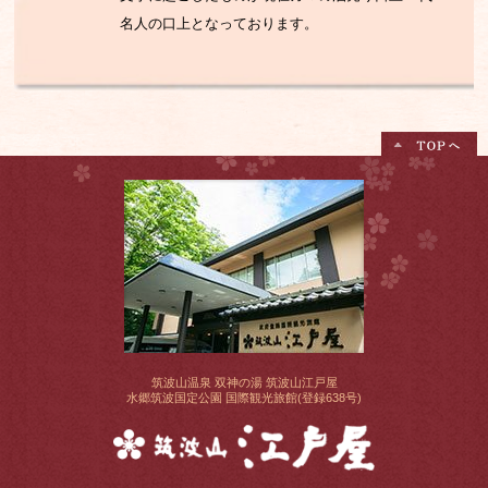
名人の口上となっております。
筑波山温泉 双神の湯 筑波山江戸屋
水郷筑波国定公園 国際観光旅館(登録638号)