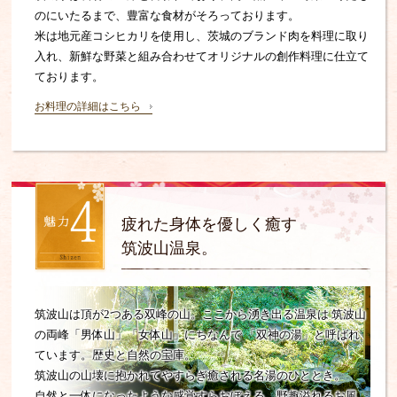
のにいたるまで、豊富な食材がそろっております。
米は地元産コシヒカリを使用し、茨城のブランド肉を料理に取り
入れ、新鮮な野菜と組み合わせてオリジナルの創作料理に仕立て
ております。
お料理の詳細はこちら
疲れた身体を優しく癒す
筑波山温泉。
筑波山は頂が2つある双峰の山。ここから湧き出る温泉は
筑波山
の両峰「男体山」「女体山」にちなんで
「双神の湯」と呼ばれ
ています。歴史と自然の宝庫。
筑波山の山壊に抱かれてやすらぎ癒される名湯のひととき。
自然と一体になったような感覚すらおぼえる、野趣溢れるお風