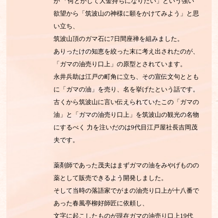
が
「何とかして大金持ちになりたい」という強い
欲望から「筑波山の神様に願をかけてみよう」と思
い立ち、
筑波山頂のガマ石に7日間座禅を組みました。
ありったけの知恵を絞った末に考え出されたのが、
「ガマの油売り口上」の原型とされています。
永井兵助は江戸の町角に立ち、その宣伝文句ととも
に「ガマの油」を売り、名を挙げたという話です。
古くから筑波山に言い伝えられていたこの「ガマの
油」と「ガマの油売り口上」を筑波山の観光の名物
にするべく
力を注いだのは9代目江戸屋社長吉岡茂
夫です。
薬剤師であった茂夫はまずガマの油をみやげものの
薬として販売できるよう開発しました。
そして当時の落語家でがまの油売り口上が十八番で
あった春風亭柳好師匠に依頼し、
文字に起こしたものが現在ガマの油売り口上19代