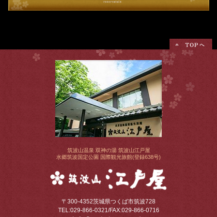
このお部屋に泊まる
筑波山温泉 双神の湯 筑波山江戸屋
水郷筑波国定公園 国際観光旅館(登録638号)
〒300-4352
茨城県つくば市筑波728
TEL:029-866-0321
/
FAX:029-866-0716