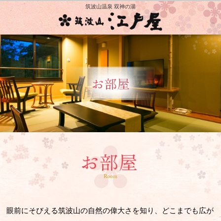
筑波山温泉 双神の湯
502『萌黄』 MOEGI
Room
眼前にそびえる筑波山の自然の偉大さを知り、どこまでも広が